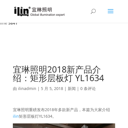
Warning
: A non-numeric value encountered in
/var/www/html/ilin/wp-content/themes/Divi/functions.php
on
line
5841
宜琳照明2018新产品介
绍：矩形层板灯 YL1634
由
ilinadmin
|
5 月 5, 2018
|
新闻
|
0 条评论
宜琳照明重磅发布2018年多款新产品，本篇为大家介绍
ilin
矩形层板灯YL1634。