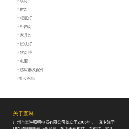
• 镜灯
• 射灯
• 柜底灯
• 柜内灯
• 家具灯
• 层板灯
• 软灯带
• 电源
• 感应器及配件
•美妆冰箱
关于宜琳
广州市宜琳照明电器有限公司创立于2006年，一直专注于
LED局部照明专业化发展，致力于橱柜灯、衣柜灯、家具