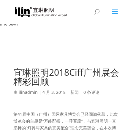
Warning
: A non-numeric value encountered in
/var/www/html/ilin/wp-content/themes/Divi/functions.php
on
line
5841
宜琳照明2018Ciff广州展会
精彩回顾
由
ilinadmin
|
4 月 3, 2018
|
新闻
|
0 条评论
第41届中国（广州）国际家具博览会已经圆满落幕，此次
博览会的主题是“万能配搭，一呼百应”，与宜琳照明一直
坚持的“灯具与家具的完美配合”理念完美契合，在本次博