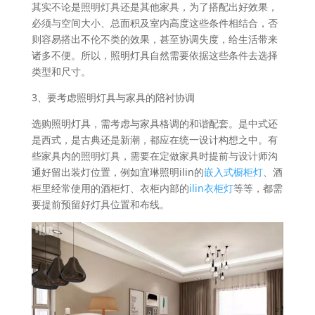
其实不论是照明灯具还是其他家具，为了搭配出好效果，
必须与空间大小、总面积及室内高度这些条件相结合，否
则容易搭出不伦不类的效果，甚至协调失度，给生活带来
诸多不便。所以，照明灯具自然需要依据这些条件去选择
类型和尺寸。
3、要考虑照明灯具与家具的陪衬协调
选购照明灯具，需考虑与家具格调的和谐配套。是中式还
是西式，是古典还是新潮，都应在统一设计构想之中。有
些家具内的照明灯具，需要在定做家具时提前与设计师沟
通好留出装灯位置，例如宜琳照明ilin的
嵌入式橱柜灯
、酒
柜里经常使用的酒柜灯、衣柜内部的
ilin衣柜灯
等等，都需
要提前预留好灯具位置和布线。