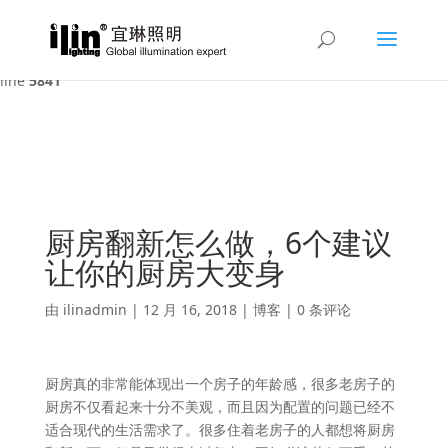
Warning
: A non-numeric value encountered in
/var/www/html/ilin/wp-content/themes/Divi/functions.php
on
line
5841
厨房翻新怎么做，6个建议
让你的厨房大变身
由
ilinadmin
|
12 月 16, 2018
|
博客
|
0 条评论
厨房真的非常能体现出一个房子的年龄感，很多老房子的
厨房不仅看起来十分不美观，而且因为配置的问题已经不
适合现代的生活需求了。很多住着老房子的人都想将厨房