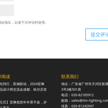
网站地址，以便下次评论时使用。
荐阅读
联系我们
光同行，双城联动，2024宜琳
地址：广东省广州市天河区新
品设计师交流会成都、哈尔滨首
3号3栋501房
电话：020-82185912
邮箱：sales@ilin-lighting.co
元旦】宜琳祝您年年景不改，岁
传真：020-81242947
人常在。