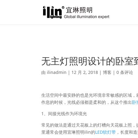
Warning
: A non-numeric value encountered in
/var/www/html/ili
无主灯照明设计的卧室
由
ilinadmin
|
12 月 2, 2018
|
博客
|
0 条评论
生活空间中最安静的也是光环境非常敏感的区域，
作息的时候，光线必须都是柔和的，从这个推出
卧
1、间接光线作为环境光
常见的做法是通过天花板上的灯槽向天花板上照，
里通常会使用宜琳照明ilin的
LED软灯带
，长度和造