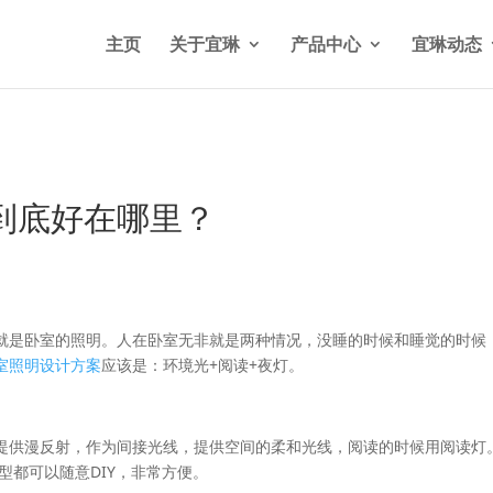
n/wp-content/themes/Divi/functions.php
on line
5841
主页
关于宜琳
产品中心
宜琳动态
到底好在哪里？
就是卧室的照明。人在卧室无非就是两种情况，没睡的时候和睡觉的时候
室照明设计方案
应该是：环境光+阅读+夜灯。
提供漫反射，作为间接光线，提供空间的柔和光线，阅读的时候用阅读灯
型都可以随意DIY，非常方便。