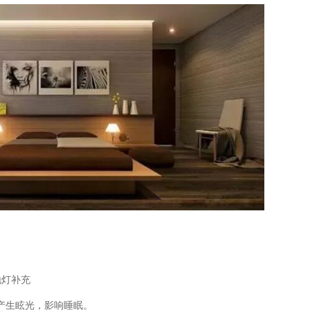
。
地灯补充
产生眩光，影响睡眠。