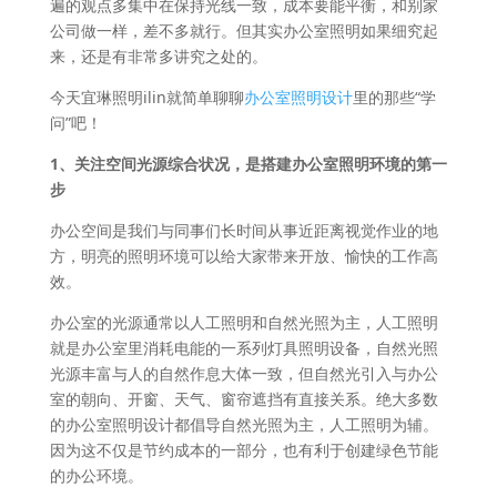
遍的观点多集中在保持光线一致，成本要能平衡，和别家
公司做一样，差不多就行。但其实办公室照明如果细究起
来，还是有非常多讲究之处的。
今天宜琳照明ilin就简单聊聊
办公室照明设计
里的那些“学
问”吧！
1、关注空间光源综合状况，是搭建办公室照明环境的第一
步
办公空间是我们与同事们长时间从事近距离视觉作业的地
方，明亮的照明环境可以给大家带来开放、愉快的工作高
效。
办公室的光源通常以人工照明和自然光照为主，人工照明
就是办公室里消耗电能的一系列灯具照明设备，自然光照
光源丰富与人的自然作息大体一致，但自然光引入与办公
室的朝向、开窗、天气、窗帘遮挡有直接关系。绝大多数
的办公室照明设计都倡导自然光照为主，人工照明为辅。
因为这不仅是节约成本的一部分，也有利于创建绿色节能
的办公环境。