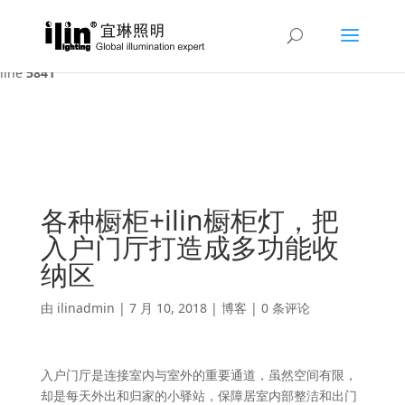
Warning
: A non-numeric value encountered in
/var/www/html/ilin/wp-content/themes/Divi/functions.php
on
line
5841
各种橱柜+ilin橱柜灯，把
入户门厅打造成多功能收
纳区
由
ilinadmin
|
7 月 10, 2018
|
博客
|
0 条评论
入户门厅是连接室内与室外的重要通道，虽然空间有限，
却是每天外出和归家的小驿站，保障居室内部整洁和出门