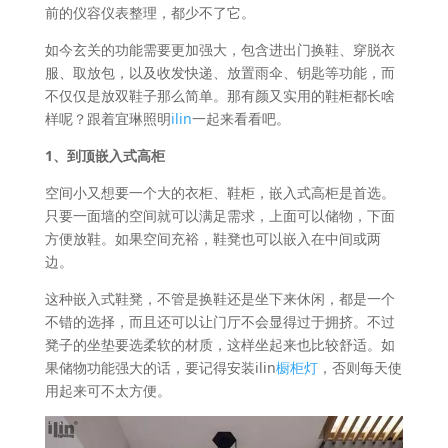
前的仪容仪表整理，都少不了它。
如今玄关的功能需要更加强大，包含进出门换鞋、穿脱衣
服、取放包，以及收发快递、放置雨伞、钥匙等功能，而
不仅仅是放双鞋子那么简单。那有颜又实用的鞋柜都长啥
样呢？跟着宜琳照明
ilin
一起来看看吧。
1、到顶嵌入式高柜
空间小又想要一个大的衣柜、鞋柜，嵌入式高柜是首选。
只要一面墙的空间就可以满足需求，上面可以储物，下面
方便放鞋。如果空间充裕，鞋凳也可以嵌入在中间或两
边。
这种嵌入式鞋凳，不管是换鞋还是坐下来休闲，都是一个
不错的选择，而且还可以让门厅不会显得过于拥挤。不过
凳子的坐垫要选柔软的材质，这样坐起来也比较舒适。如
果储物功能强大的话，要记得安装ilin
橱柜灯
，否则每天使
用起来可不太方便。