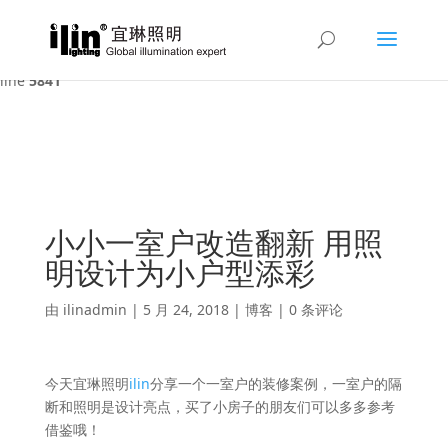
Warning
: A non-numeric value encountered in
/var/www/html/ilin/wp-content/themes/Divi/functions.php
on
line
5841
小小一室户改造翻新 用照
明设计为小户型添彩
由
ilinadmin
|
5 月 24, 2018
|
博客
|
0 条评论
今天宜琳照明
ilin
分享一个一室户的装修案例，一室户的隔
断和照明是设计亮点，买了小房子的朋友们可以多多参考
借鉴哦！