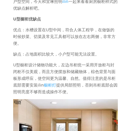
户型空间，今天和宜琳照明
ilin
一起来看看厨房橱柜样式的
优缺点解析吧。
U型橱柜优缺点
优点：水槽设置在U型中间，符合人体工程学，在做饭的
时候炒菜、切菜及常见工具都可以放在左右两侧，非常方
便。
缺点：占地面积比较大，小户型可能无法设置。
U型橱柜设计储物功能大，左边吊柜统一采用开放柜与封
闭柜不仅美观，而且方便摆放和储藏物体，棕色背景与面
板形成呼应，使空间更为温馨、自然。值得注意的是吊柜
底部需要安装ilin
橱柜灯
提供局部照明，否则吊柜底部会因
照明亮度不够而造成操作不便。