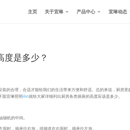
n/wp-content/themes/Divi/functions.php
on line
5841
主页
关于宜琳
产品中心
宜琳动态
高度是多少？
安装的合理，合适才能给我们的生活带来方便和舒适。总的来说，厨房里
下面宜琳照明
ilin
就给大家详细列出厨房各类插座的高度应该是多少。
抽油烟机的中间。
在左面时，插座往右放，排烟道在右面时，插座往左放。