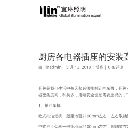
Warning
: A non-numeric value encountered in
/var/www/html/ili
厨房各电器插座的安装
由
ilinadmin
|
5 月 13, 2018
|
博客
|
0 条评论
开关是我们生活中每天都必须接触到的东西，开关
器密集度高，种类多，用电安全也是需要重视的，
1、抽油烟机
欧式抽油烟机一般距地面2100mm左右，左右取
中式抽油烟机一般距地面2100mm左右，排烟道