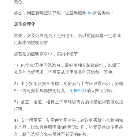
失色。
那么，到底有哪些讲究呢，让宜琳照明
ilin
来告诉你：
居住合理化
首先，安装灯具是为了照明使用，所以前提就是一定要满
足基本的照明需求。
那基础的照明需求中，实用小细节：
1）化妆台/卫生间洗漱台，最好单独安装镜前灯，以保证
充足的光鲜需求，毕竟要从这里美美的开始每一天噢。
2）出于实用及安全考虑，厨房桌台上方应设置吊灯；另橱
柜下方可安装局部照明灯具，用
橱柜灯
消灭照明阴影。
3）卧室、走道、楼梯上下等环境需要的场景记得安装双控
灯噢。
4）安全很重要，别图便宜图省事，建议购买放心合格的知
名产品，比如宜琳照明ilin的照明灯具，毕竟要伴你使用很
久，精心选择会免去后续不必要的麻烦。