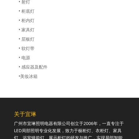
• 射灯
• 柜底灯
• 柜内灯
• 家具灯
• 层板灯
• 软灯带
• 电源
• 感应器及配件
•美妆冰箱
关于宜琳
广州市宜琳照明电器有限公司创立于2006年，一直专注于
LED局部照明专业化发展，致力于橱柜灯、衣柜灯、家具
灯、浴室镜前灯、展示柜灯的研发与推广，实现局部智能