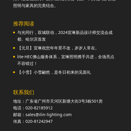
照明与家具的完美结合。
推荐阅读
与光同行，双城联动，2024宜琳新品设计师交流会成
都、哈尔滨首发
【元旦】宜琳祝您年年景不改，岁岁人常在。
lite·HEC佛山服务体系，宜琳照明携手共进，全场亮点
不容错过！
【小雪】小雪翩然，是冬日初来的见面礼
联系我们
地址：广东省广州市天河区新塘大街3号3栋501房
电话：020-82185912
邮箱：sales@ilin-lighting.com
传真：020-81242947