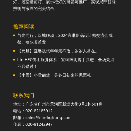
灯、浴室镜前灯、展示柜灯的研发与推广，实现局部智能
照明与家具的完美结合。
推荐阅读
与光同行，双城联动，2024宜琳新品设计师交流会成
都、哈尔滨首发
【元旦】宜琳祝您年年景不改，岁岁人常在。
lite·HEC佛山服务体系，宜琳照明携手共进，全场亮点
不容错过！
【小雪】小雪翩然，是冬日初来的见面礼
联系我们
地址：广东省广州市天河区新塘大街3号3栋501房
电话：020-82185912
邮箱：sales@ilin-lighting.com
传真：020-81242947