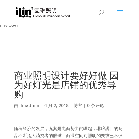
Warning
: A non-numeric value encountered in
/var/www/html/ilin/wp-content/themes/Divi/functions.php
on
line
5841
商业照明设计要好好做 因
为好灯光是店铺的优秀导
购
由
ilinadmin
|
4 月 2, 2018
|
博客
|
0 条评论
随着经济的发展，尤其是电商势力的崛起，琳琅满目的商
品不断涌入消费者的眼球，商业空间对照明的要求已不仅