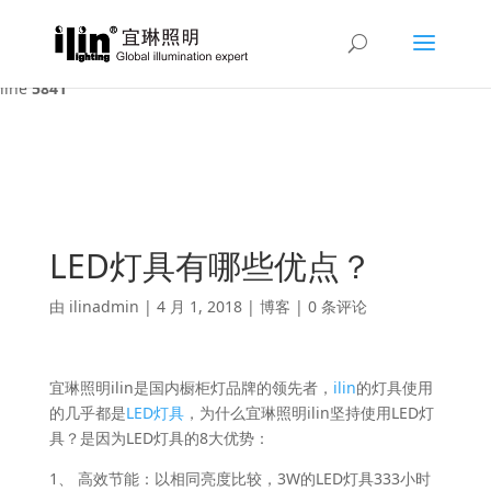
Warning
: A non-numeric value encountered in
/var/www/html/ilin/wp-content/themes/Divi/functions.php
on
line
5841
LED灯具有哪些优点？
由
ilinadmin
|
4 月 1, 2018
|
博客
|
0 条评论
宜琳照明ilin是国内橱柜灯品牌的领先者，
ilin
的灯具使用
的几乎都是
LED灯具
，为什么宜琳照明ilin坚持使用LED灯
具？是因为LED灯具的8大优势：
1、 高效节能：以相同亮度比较，3W的LED灯具333小时