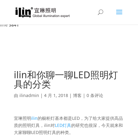
Warning
: A non-numeric value encountered in
/var/www/html/ilin/wp-content/themes/Divi/functions.php
on
line
5841
ilin和你聊一聊LED照明灯
具的分类
由
ilinadmin
|
4 月 1, 2018
|
博客
|
0 条评论
宜琳照明
ilin
的橱柜灯基本都是LED，为了给大家提供高品
质的照明灯具，ilin对
LED灯具
的研究也很深，今天就来和
大家聊聊LED照明灯具的种类。