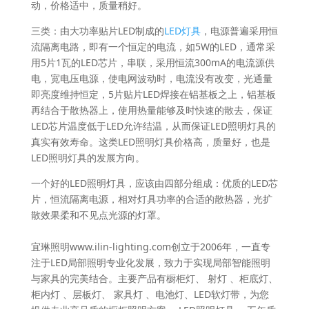
动，价格适中，质量稍好。
三类：由大功率贴片LED制成的
LED灯具
，电源普遍采用恒
流隔离电路，即有一个恒定的电流，如5W的LED，通常采
用5片1瓦的LED芯片，串联，采用恒流300mA的电流源供
电，宽电压电源，使电网波动时，电流没有改变，光通量
即亮度维持恒定，5片贴片LED焊接在铝基板之上，铝基板
再结合于散热器上，使用热量能够及时快速的散去，保证
LED芯片温度低于LED允许结温，从而保证LED照明灯具的
真实有效寿命。这类LED照明灯具价格高，质量好，也是
LED照明灯具的发展方向。
一个好的LED照明灯具，应该由四部分组成：优质的LED芯
片，恒流隔离电源，相对灯具功率的合适的散热器，光扩
散效果柔和不见点光源的灯罩。
宜琳照明www.ilin-lighting.com创立于2006年，一直专
注于LED局部照明专业化发展，致力于实现局部智能照明
与家具的完美结合。主要产品有橱柜灯、 射灯 、柜底灯、
柜内灯 、层板灯、 家具灯 、电池灯、LED软灯带，为您