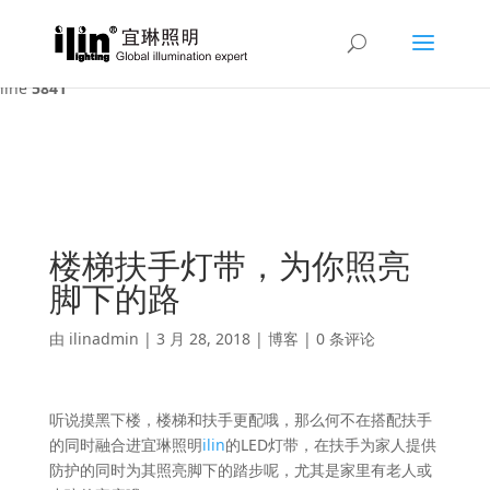
Warning
: A non-numeric value encountered in
/var/www/html/ilin/wp-content/themes/Divi/functions.php
on
line
5841
楼梯扶手灯带，为你照亮
脚下的路
由
ilinadmin
|
3 月 28, 2018
|
博客
|
0 条评论
听说摸黑下楼，楼梯和扶手更配哦，那么何不在搭配扶手
的同时融合进宜琳照明
ilin
的LED灯带，在扶手为家人提供
防护的同时为其照亮脚下的踏步呢，尤其是家里有老人或