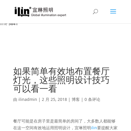
Warning
: A non-numeric value encountered in
/var/www/html/ilin/wp-content/themes/Divi/functions.php
on
line
5841
如果简单有效地布置餐厅
灯光，这些照明设计技巧
可以看一看
由
ilinadmin
|
2 月 25, 2018
|
博客
|
0 条评论
餐厅可能是在房子里是最简单的房间了，大多数人都能够
在这一空间有效地运用照明设计，宜琳照明
ilin
要提醒大家