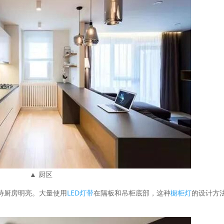
▲ 厨区
持厨房明亮。大量使用
LED灯带
在隔板和吊柜底部，这种
橱柜灯
的设计方