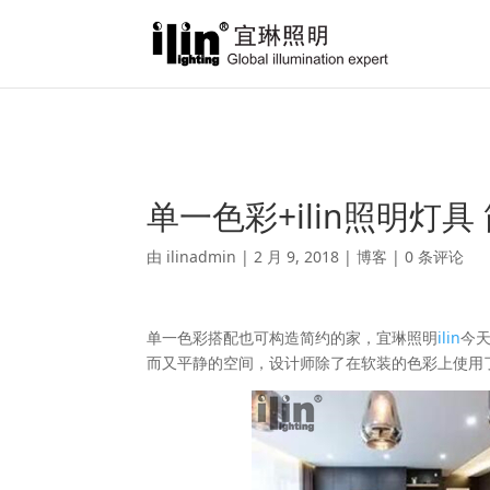
Warning
: A non-numeric value encountered in
/var/www/html/ili
单一色彩+ilin照明灯
由
ilinadmin
|
2 月 9, 2018
|
博客
|
0 条评论
单一色彩搭配也可构造简约的家，宜琳照明
ilin
今
而又平静的空间，设计师除了在软装的色彩上使用