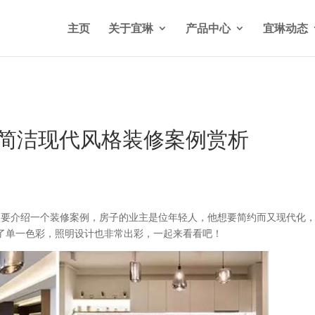
n/wp-content/themes/Divi/functions.php
on line
5841
主页
关于宜琳
产品中心
宜琳动态
具 简洁现代风格装修案例赏析
天要介绍一个装修案例，房子的业主是位年轻人，他想要简约而又现代化
了单一色彩，照明设计也非常出彩，一起来看看吧！