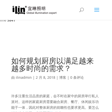
Warning
: A non-numeric value encountered in
/var/www/html/ilin/wp-content/themes/Divi/functions.php
on
line
5841
如何规划厨房以满足越来
越多时尚的需求？
由
ilinadmin
|
2 月 8, 2018
|
博客
|
0 条评论
许多注重生活品质的家庭，会不时在家中的厨房举行私人
派对。这样的家庭厨房需要融合厨房、餐厅、休闲娱乐功
能于一体，因此对整体厨房的前瞻性也要求更高。要怎么