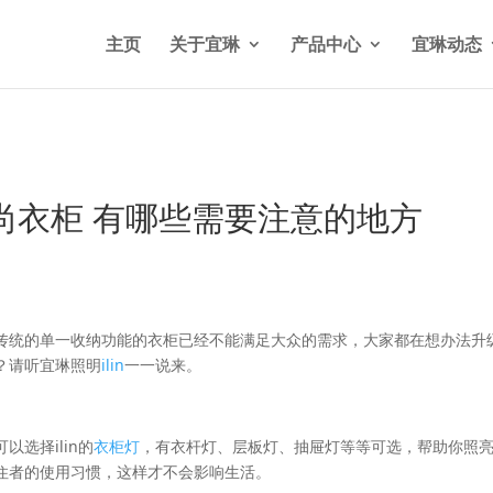
n/wp-content/themes/Divi/functions.php
on line
5841
主页
关于宜琳
产品中心
宜琳动态
尚衣柜 有哪些需要注意的地方
传统的单一收纳功能的衣柜已经不能满足大众的需求，大家都在想办法升
？请听宜琳照明
ilin
一一说来。
选择ilin的
衣柜灯
，有衣杆灯、层板灯、抽屉灯等等可选，帮助你照
住者的使用习惯，这样才不会影响生活。