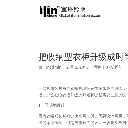
Warning
: A non-numeric value encountered in
/var/www/html/ili
把收纳型衣柜升级成时
由
ilinadmin
|
2 月 8, 2018
|
博客
|
0 条评论
一款实用又时尚的衣帽间现在是很多家庭的追求，
柜，那么在给衣柜升级的时候有哪些需要注意的呢
1、照明的设计
因为衣帽间长时间缺少光照，所以需要设计照明，可以
里的每个角落。但是照明开关的设计应该要符合居