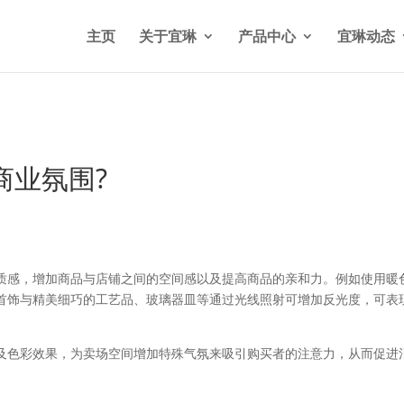
n/wp-content/themes/Divi/functions.php
on line
5841
主页
关于宜琳
产品中心
宜琳动态
商业氛围?
质感，增加商品与店铺之间的空间感以及提高商品的亲和力。例如使用暖
首饰与精美细巧的工艺品、玻璃器皿等通过光线照射可增加反光度，可表
及色彩效果，为卖场空间增加特殊气氛来吸引购买者的注意力，从而促进