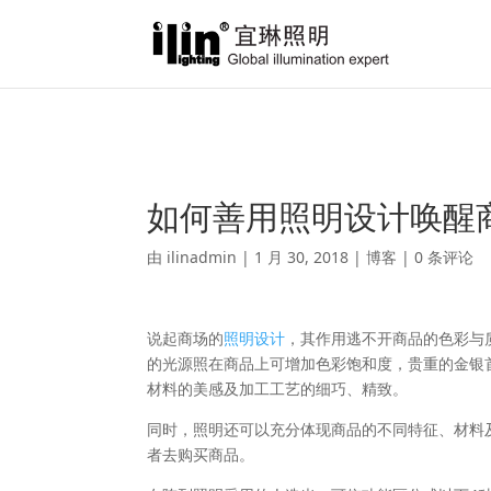
Warning
: A non-numeric value encountered in
/var/www/html/ili
如何善用照明设计唤醒
由
ilinadmin
|
1 月 30, 2018
|
博客
|
0 条评论
说起商场的
照明设计
，其作用逃不开商品的色彩与
的光源照在商品上可增加色彩饱和度，贵重的金银
材料的美感及加工工艺的细巧、精致。
同时，照明还可以充分体现商品的不同特征、材料
者去购买商品。