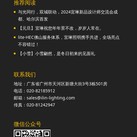
推荐阅读
与光同行，双城联动，2024宜琳新品设计师交流会成
都、哈尔滨首发
【元旦】宜琳祝您年年景不改，岁岁人常在。
lite·HEC佛山服务体系，宜琳照明携手共进，全场亮点
不容错过！
【小雪】小雪翩然，是冬日初来的见面礼
联系我们
地址：广东省广州市天河区新塘大街3号3栋501房
电话：020-82185912
邮箱：sales@ilin-lighting.com
传真：020-81242947
微信公众号