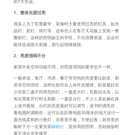
的7大失误。
1、整体光源过亮
很多人为了彰显豪华，装修时大量使用过亮的灯具，如水
晶灯、射灯、筒灯等，还有些人在客厅天花板上安装一整
圈射灯。这样的照明缺乏科学性，不但浪费资源，还会对
眼球造成很大刺激，易引起情绪烦躁。
2、亮度强弱不分
家居中各空间功能不同，对照度强弱的要求也不一样。
一般来说，客厅、书房、餐厅等空间的亮度要比卧室、厨
房等空间强些，这样比较符合人体作息规律。卧室最好至
少安装三盏不同类型的灯，一盏是大灯，瓦数别太高，以
免在黑夜开灯时太刺眼；一盏是台灯，不少人喜欢躺在床
上读书看报，台灯的亮度最好可以调节，读书时调亮些，
看电视时调暗些；还可以在距离地面30厘米的地方设计一
盏光线柔和的小夜灯，在夜里开着，方便起夜；厨房里的
橱柜下方一定要安装
橱柜灯
，提供局部照明，否则做饭时
看不清会非常痛苦。