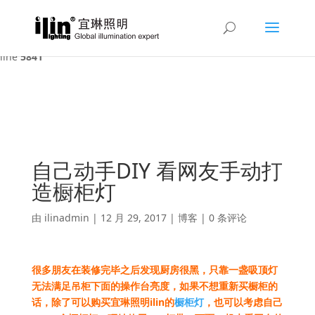
Warning
: A non-numeric value encountered in
/var/www/html/ilin/wp-content/themes/Divi/functions.php
on
line
5841
自己动手DIY 看网友手动打
造橱柜灯
由
ilinadmin
|
12 月 29, 2017
|
博客
|
0 条评论
很多朋友在装修完毕之后发现厨房很黑，只靠一盏吸顶灯
无法满足吊柜下面的操作台亮度，如果不想重新买橱柜的
话，除了可以购买宜琳照明ilin的
橱柜灯
，也可以考虑自己