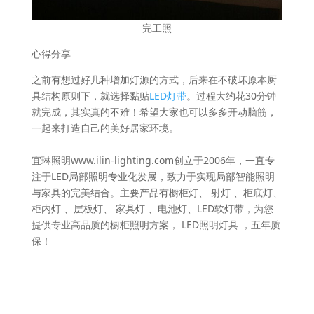
完工照
心得分享
之前有想过好几种增加灯源的方式，后来在不破坏原本厨
具结构原则下，就选择黏贴
LED灯带
。过程大约花30分钟
就完成，其实真的不难！希望大家也可以多多开动脑筋，
一起来打造自己的美好居家环境。
宜琳照明www.ilin-lighting.com创立于2006年，一直专
注于LED局部照明专业化发展，致力于实现局部智能照明
与家具的完美结合。主要产品有橱柜灯、 射灯 、柜底灯、
柜内灯 、层板灯、 家具灯 、电池灯、LED软灯带，为您
提供专业高品质的橱柜照明方案， LED照明灯具 ，五年质
保！