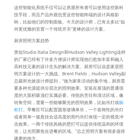
这些智能化系统不仅可以让房屋所有者可以使用这些新科
技手段，而且产品外观也受这些智能终端的设计风格影
响，比如他们的控制面板。今天的设计师，已有太多比“如
何更优雅的安置一个传统开关”更棒的设计方案。
厨房照明方案趋势
类似Studio Italia Design和Hudson Valley Lighting这样
的厂家已经有了许多方便设计师实现他们愈加丰富和融入
高科技元素的设计念头的解决方案。厨房可以说是家居照
明方案设计的一大挑战。Brent Fields，Hudson Valley副
总裁和光效设计师提到，“做为家务活动的集中地，厨房需
要多种光源提供分层次的照明效果。安装在屋顶的普通强
度的大面积吸顶灯实属必要。传统的烹饪和清洁区域，像
转角空间，需要一些能够聚光的照明效果，比如吊灯或
橱
柜灯
。早餐区可以配置圆形玻璃单吊，一个装饰性的吊灯
或者简单一簇悬挂合适高度的简约吊灯体现一定的视觉冲
击效果。一两个传统风格的壁灯可以提供传统温和的环境
光，让光照聚焦在进餐的区域。”总之照明方案有很多值得
琢磨的地方。