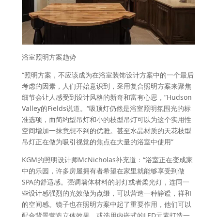
浴室照明方案趋势
“照明方案，不应该成为在浴室装饰设计方案中的一个最后
考虑的因素，人们开始意识到，采用复合照明方案来聚焦
细节会让人感受到设计风格的新奇和富有心思，”Hudson
Valley的Fields说道。“吸顶灯仍然是浴室照明氛围光的标
准选项，而简约型吊灯和小的枝型吊灯可以为这个实用性
空间增加一抹意想不到的优雅。甚至水晶材质的天花枝型
吊灯正在做为吸引视觉的焦点在大量的浴室中使用”
KGM的照明设计师McNicholas补充道：“浴室正在变成家
中的乐园，许多房屋拥有者希望在家里就能够享受到做
SPA的舒适感。强调墙体材料的射灯或者柔光灯，连同一
些设计感强烈的光效做为点缀，可以营造一种静谧，祥和
的空间感。镜子也在照明方案中起了重要作用，他们可以
配合背景营造立体效果，或选用内嵌式的LED元素打造一