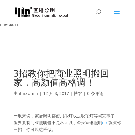
Warning
: A non-numeric value encountered in
/var/www/html/ilin/wp-content/themes/Divi/functions.php
on
line
5841
3招教你把商业照明搬回
家，高颜值高格调！
由
ilinadmin
|
12 月 8, 2017
|
博客
|
0 条评论
一般来说，家居照明都使用吊灯或是吸顶灯等就完事了，
但要复制商业照明也不是不可以，今天宜琳照明
ilin
就教你
三招，你可以这样做。