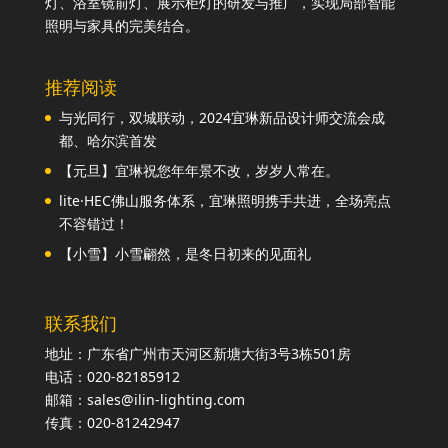
灯、浴室镜前灯、展示柜灯的研发与推广，实现局部智能
照明与家具的完美结合。
推荐阅读
与光同行，双城联动，2024宜琳新品设计师交流会成
都、哈尔滨首发
【元旦】宜琳祝您年年景不改，岁岁人常在。
lite·HEC佛山服务体系，宜琳照明携手共进，全场亮点
不容错过！
【小雪】小雪翩然，是冬日初来的见面礼
联系我们
地址：广东省广州市天河区新塘大街3号3栋501房
电话：020-82185912
邮箱：sales@ilin-lighting.com
传真：020-81242947