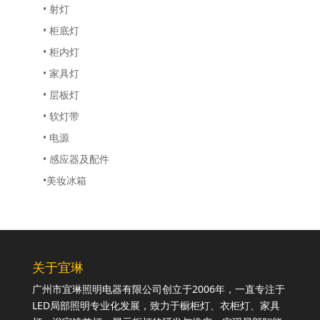
• 射灯
• 柜底灯
• 柜内灯
• 家具灯
• 层板灯
• 软灯带
• 电源
• 感应器及配件
•美妆冰箱
关于宜琳
广州市宜琳照明电器有限公司创立于2006年，一直专注于
LED局部照明专业化发展，致力于橱柜灯、衣柜灯、家具