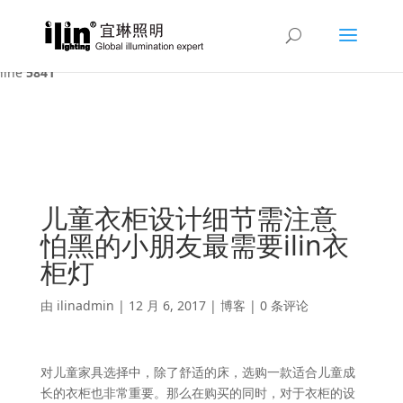
Warning
: A non-numeric value encountered in
/var/www/html/ilin/wp-content/themes/Divi/functions.php
on
line
5841
儿童衣柜设计细节需注意
怕黑的小朋友最需要ilin衣
柜灯
由
ilinadmin
|
12 月 6, 2017
|
博客
|
0 条评论
对儿童家具选择中，除了舒适的床，选购一款适合儿童成
长的衣柜也非常重要。那么在购买的同时，对于衣柜的设