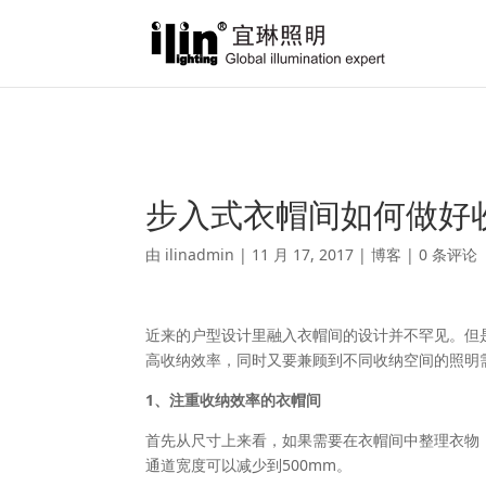
Warning
: A non-numeric value encountered in
/var/www/html/ili
步入式衣帽间如何做好
由
ilinadmin
|
11 月 17, 2017
|
博客
|
0 条评论
近来的户型设计里融入衣帽间的设计并不罕见。但
高收纳效率，同时又要兼顾到不同收纳空间的照明
1、注重收纳效率的衣帽间
首先从尺寸上来看，如果需要在衣帽间中整理衣物
通道宽度可以减少到500mm。