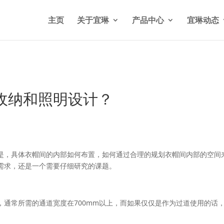
n/wp-content/themes/Divi/functions.php
on line
5841
主页
关于宜琳
产品中心
宜琳动态
收纳和照明设计？
是，具体衣帽间的内部如何布置，如何通过合理的规划衣帽间内部的空间
需求，还是一个需要仔细研究的课题。
，通常所需的通道宽度在700mm以上，而如果仅仅是作为过道使用的话