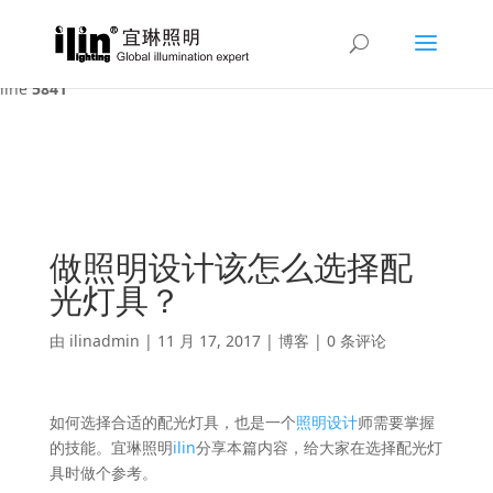
Warning
: A non-numeric value encountered in
/var/www/html/ilin/wp-content/themes/Divi/functions.php
on
line
5841
做照明设计该怎么选择配
光灯具？
由
ilinadmin
|
11 月 17, 2017
|
博客
|
0 条评论
如何选择合适的配光灯具，也是一个
照明设计
师需要掌握
的技能。宜琳照明
ilin
分享本篇内容，给大家在选择配光灯
具时做个参考。