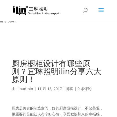
Warning
: A non-numeric value encountered in
/var/www/html/ilin/wp-content/themes/Divi/functions.php
on
line
5841
厨房橱柜设计有哪些原
则？宜琳照明ilin分享六大
原则！
由
ilinadmin
|
11 月 13, 2017
|
博客
|
0 条评论
厨房是美食的制造空间，好的厨房橱柜设计，不仅美观，
更重要的是能让人有个好心情，享受做饭带来的幸福感，