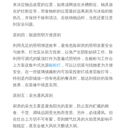
来决定物品放置的位置，如将滤网放在水槽附近、锅具放
在炉灶附近等，而食物柜的位置最好远离厨具与冰箱的散
热孔，并保持干燥和清洁。在收纳物品时，当然还要注意
到安全问题。
原则四：能源照明方便原则
利用充足的照明增进效率，避免危险厨房的照明首要安全
与效率。灯光应从前方投射，以免产生阴影妨碍工作。除
利用可调式的吸顶灯作为普遍式照明外，在橱柜与工作台
上方装设集中式光源
橱柜灯
，可以让切菜与找物更为方便
安全。在一些玻璃储藏柜内可加装投射灯或者层板灯等，
特别是内部储放一些有色彩的餐具时，能达到很好的装饰
效果，在装修中很是实用。
原则五：采光通风原则
厨房的采光主要是避免阳光的直射，防止室内贮藏的粮
食、干货、调味品因受光热而变质。另外，必须通风。但
在灶台上方切不可有窗，否则燃气灶具的火焰受风影响不
能稳定，甚至会被大风吹灭酿成大祸。