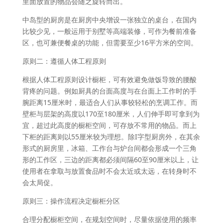
里面放置的物品会随之旋转而出。
中岛型的厨房是在厨房中央增设一张独立的桌台，在国内
比较少见，一般运用于别墅等高端装修，可作为餐前准备
区，也可兼便餐桌的功能，但需要至少16平方米的空间。
原则二：遵循人体工程原则
根据人体工程原则设计橱柜，可有效避免做饭导致的腰酸
背疼的问题。例如厨具的台面高度与在台面上工作时的手
腕距离15厘米时，最适合人们从事较轻松的烹调工作。而
壁柜与层架的高度以170至180厘米，人们伸手即可拿到为
宜，超过此高度的橱柜空间，可存放不常用的物品。而上
下柜的距离则以55厘米较为理想。除I字型厨房外，在其余
形式的厨房里，冰箱、工作台与炉台间都会形成一个三角
形的工作区，三边的距离都必须间隔60至90厘米以上，让
使用者在拿取与放置食品时不会太近或太远，在转身时不
会太局促。
原则三：操作流程决定橱柜分区
合理分配橱柜空间，在规划空间时，尽量依据使用的频率