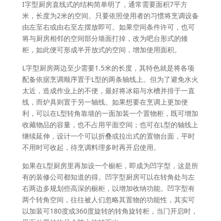
I字型厨房直线式的结构简单明了，通常需要面积7平方
米，长度为2米的空间。只要依照使用者的习惯将烹调设备
由左至右或由右至左摆放即可。如果空间条件许可，也可
将与厨房相邻的空间部分墙面打掉，改为吧台形式的矮
柜，如此便可形成半开放式的空间，增加使用面积。
L字型厨房两边至少需要1.5米的长度，其特色就是将各项
配备依据烹调顺序置于L型的两条轴线上。但为了避免水火
太近，造成作业上的不便，最好将冰箱与水槽并排于一直
线，而炉具则置于另一轴线。如果想要在烹调上更加便
利，可以在L型转角靠墙的一面加装一个置物柜，既可增加
收藏物品的容量，也不占用平面空间；也可在L型的轴线上
继续延伸，设计一个可以折叠或拉出式的置物台面，平时
不用时可收起，待烹调料理多时再开启使用。
如果在L型厨房里再加设一个橱柜，即成为凹字型，这是所
有的装修公司都知道的得。凹字型厨房可以在转角处与左
右两边多规划些高深的橱柜，以增加收纳功能。凹字型有
两个转角空间，往往被人们忽略其置物的功能性，其实可
以加装可180度或360度旋转的转角旋转柜，当门开启时，