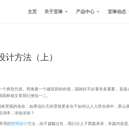
n/wp-content/themes/Divi/functions.php
on line
5841
主页
关于宜琳
产品中心
宜琳动态
明设计方法（上）
一个典型代表。而衡量一个建筑群的价值，园林好不好看有多重要，直接
着园林做文章我们便知一二。
是园林景观的使命，如果说白天的景致更多在于如何让人入胜在画中，那么
新演绎，淡妆浓抹？
观常用的
照明设计
方法，由于篇幅过长，我们分上下两篇来讲，本篇内容是