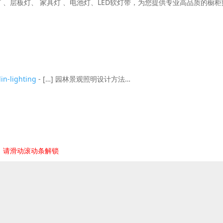
 、层板灯、 家具灯 、电池灯、LED软灯带，为您提供专业高品质的橱柜
lighting
- […] 园林景观照明设计方法…
，请滑动滚动条解锁