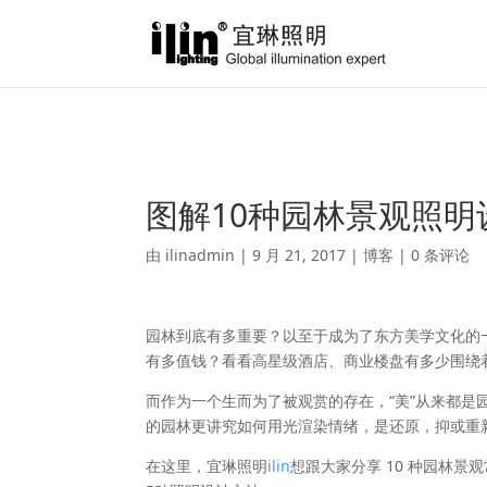
Warning
: A non-numeric value encountered in
/var/www/html/ili
图解10种园林景观照
由
ilinadmin
|
9 月 21, 2017
|
博客
|
0 条评论
园林到底有多重要？以至于成为了东方美学文化的
有多值钱？看看高星级酒店、商业楼盘有多少围绕
而作为一个生而为了被观赏的存在，“美”从来都
的园林更讲究如何用光渲染情绪，是还原，抑或重
在这里，宜琳照明
ilin
想跟大家分享 10 种园林景