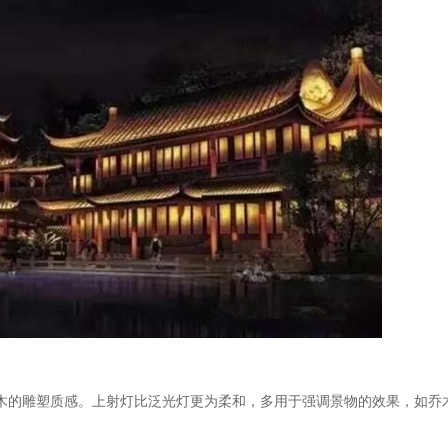
木的雕塑质感。上射灯比泛光灯更为柔和，多用于强调景物的效果，如乔