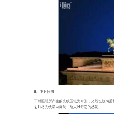
5、下射照明
下射照明所产生的光线区域为伞形，光线也较为柔
射灯将光线洒向庭院，给人以舒适的感觉。