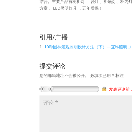
结合。主要产品有橱柜灯、 射灯 、柜底灯、柜内灯
方案， LED照明灯具 ，五年质保！
引用/广播
10种园林景观照明设计方法（下）—宜琳照明 _ilin-
提交评论
您的邮箱地址不会被公开。
必填项已用
*
标注
发表评论前