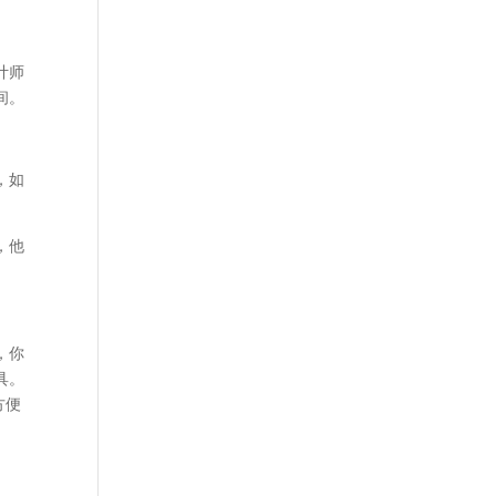
计师
间。
，如
，他
，你
具。
方便