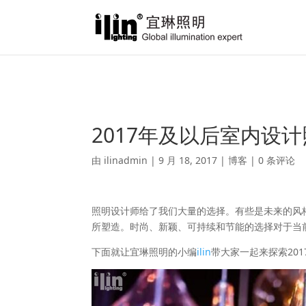
Warning
: A non-numeric value encountered in
/var/www/html/ili
2017年及以后室内设
由
ilinadmin
|
9 月 18, 2017
|
博客
|
0 条评论
照明设计师给了我们大量的选择。有些是未来的风
所塑造。时尚、新颖、可持续和节能的选择对于当
下面就让宜琳照明的小编
ilin
带大家一起来探索20