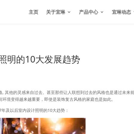
n/wp-content/themes/Divi/functions.php
on line
5841
主页
关于宜琳
产品中心
宜琳动态
计照明的10大发展趋势
格, 其他的灵感来自过去。甚至那些让人联想到过去的风格也是通过未来
前环境变得越来越重要，即使是装饰复古风格的家庭也是如此。
17年及以后室内设计照明的10大趋势：