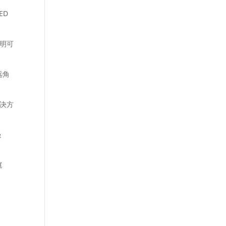
ED
照明可
远角
解决方
强
庭