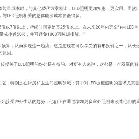
能量成本时，与其他替代方案相比，LED照明更加实惠，更实用。虽然L
与LED照明相关的总体能源成本要低得多。
6倍或7倍以上，持续时间更是其25倍以上。在未来20年内完全转向LED
减少近50%，并可避免1800万吨碳排放。”
估和预算，从而实现这一趋势。这是您现在可以享受的有形投资之一，从长
的原因。
户传授关于LED照明的好处是有益的。对所有人来说，这都是一个双赢的
高涨，特别是在厨房和卫生间照明领域；其中对LED橱柜照明的需求尤其
者开始接受户外生活的趋势，他们正在通过增加更多室外照明来改造他们的