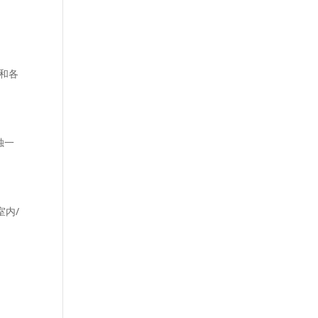
和各
独一
室内/