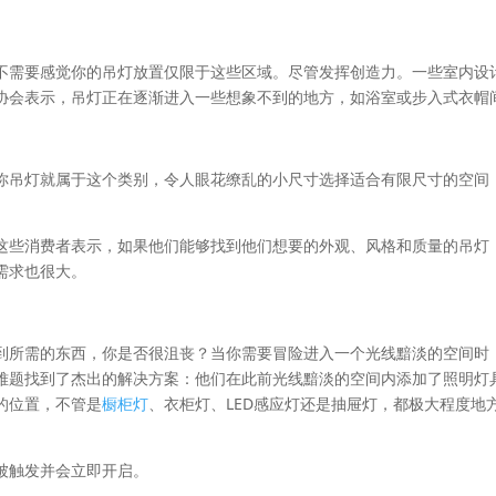
不需要感觉你的吊灯放置仅限于这些区域。尽管发挥创造力。一些室内设
协会表示，吊灯正在逐渐进入一些想象不到的地方，如浴室或步入式衣帽
你吊灯就属于这个类别，令人眼花缭乱的小尺寸选择适合有限尺寸的空间
这些消费者表示，如果他们能够找到他们想要的外观、风格和质量的吊灯
需求也很大。
到所需的东西，你是否很沮丧？当你需要冒险进入一个光线黯淡的空间时
难题找到了杰出的解决方案：他们在此前光线黯淡的空间内添加了照明灯
的位置，不管是
橱柜灯
、衣柜灯、LED感应灯还是抽屉灯，都极大程度地
被触发并会立即开启。