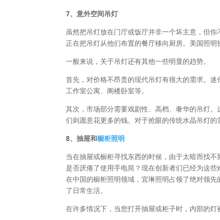
7、意外空间吊灯
虽然把吊灯放在门厅或饭厅并非一个坏主意，但你
正在把吊灯从他们布置的餐厅移向厨房。美国照明
一般来说，关于吊灯还有其他一些明显的趋势。
首先，对价格不昂贵的现代吊灯有很大的需求。迷
工作室公寓、阁楼卧室等。
其次，市场部分需要戏剧性、高档、奢华的吊灯。
们则愿意花更多的钱。对于抢眼的传统水晶吊灯的
8、抽屉和
橱柜照明
当在抽屉或橱柜寻找东西的时候，由于太暗而找不
是否厌倦了使用手电筒？现在创新者们已经为这些
在中国的橱柜照明领域，宜琳照明占领了绝对领先
了日常生活。
在许多情况下，当您打开抽屉或柜子时，内部的灯