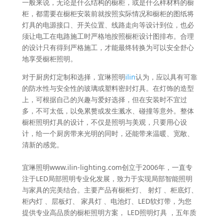
一般来说，无论是什么结构的橱柜，或是什么样材料的橱
柜，都需要在橱柜安装前就按照实际情况和橱柜的图纸将
灯具的电源接口、开关位置、线路走向等设计到位，也必
须让电工在电路施工时严格地按照橱柜设计图排布。合理
的设计只有得到严格施工，才能最终转换为可以安全舒心
地享受橱柜照明。
对于厨房灯定制和选择，宜琳照明
ilin
认为，应以具有可靠
的防水性与安全性的玻璃或塑料密封灯具。在灯饰的造型
上，可根据自己的兴趣与爱好选择，但在安装时不宜过
多，不可太低，以免累赘或发生溅水、碰撞等意外。整体
橱柜照明灯具的设计，不仅是照明与美观，只要用心设
计，给一个厨房带来光明的同时，还能带来温暖、宽敞、
清新的感觉。
宜琳照明www.ilin-lighting.com创立于2006年，一直专
注于LED局部照明专业化发展，致力于实现局部智能照明
与家具的完美结合。主要产品有橱柜灯、 射灯 、柜底灯、
柜内灯 、层板灯、 家具灯 、电池灯、LED软灯带，为您
提供专业高品质的橱柜照明方案， LED照明灯具 ，五年质