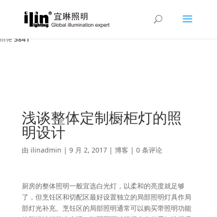
Warning
: A non-numeric value encountered in
/var/www/html/ilin/wp-content/themes/Divi/functions.php
on
line
5841
浅谈整体定制橱柜灯的照
明设计
由
ilinadmin
|
9 月 2, 2017
|
博客
|
0 条评论
厨房的整体照明一般宜选白光灯，以柔和的亮度就足够
了，但烹饪区和切配区最好设置独立的局部照明灯具作局
部灯光补充。烹饪区的局部照明通常可以购买带照明功能