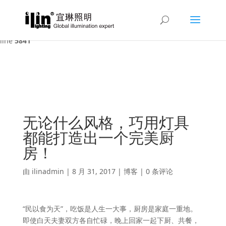
Warning
: A non-numeric value encountered in
/var/www/html/ilin/wp-content/themes/Divi/functions.php
on
line
5841
无论什么风格，巧用灯具
都能打造出一个完美厨
房！
由
ilinadmin
|
8 月 31, 2017
|
博客
|
0 条评论
“民以食为天”，吃饭是人生一大事，厨房是家庭一重地。
即使白天夫妻双方各自忙碌，晚上回家一起下厨、共餐，