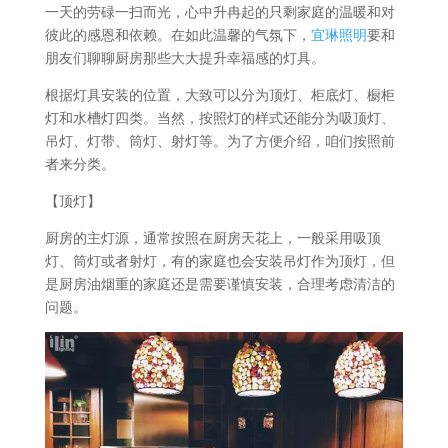
一天的劳碌一扫而光，心中升冉起的只剩家庭的温暖和对
彼此的感恩和依赖。在如此温馨的气氛下，
宜琳照明
要和
朋友们聊聊厨房那些大大提升幸福感的灯具。
根据灯具安装的位置，大致可以分为顶灯、柜底灯、橱柜
灯和水槽灯四类。当然，按照灯的样式还能分为吸顶灯、
吊灯、灯带、筒灯、射灯等。为了方便介绍，咱们按照前
者来分类。
【顶灯】
厨房的主灯源，通常按照在厨房天花上，一般采用吸顶
灯、筒灯或者射灯，有的家庭也会安装吊灯作为顶灯，但
是厨房油烟重的家庭还是需要谨慎安装，合理考虑清洁的
问题。