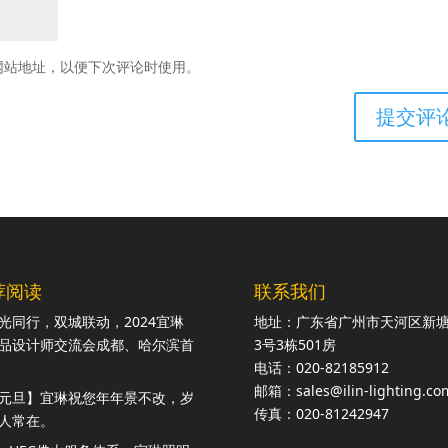
网站地址，以便下次评论时使用。
荐阅读
联系我们
光同行，双城联动，2024宜琳
地址：广东省广州市天河区新
品设计师交流会成都、哈尔滨首
3号3栋501房
电话：020-82185912
邮箱：sales@ilin-lighting.co
元旦】宜琳祝您年年景不改，岁
传真：020-81242947
人常在。