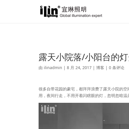
Warning
: A non-numeric value encountered in
/var/www/html/ili
露天小院落/小阳台的
由
ilinadmin
|
8 月 24, 2017
|
博客
|
0 条评论
很多自带花园的豪宅，都拜拜浪费了露天小院的空
用，夜间行走，不用开着闪瞎眼的灯，忽明忽暗温