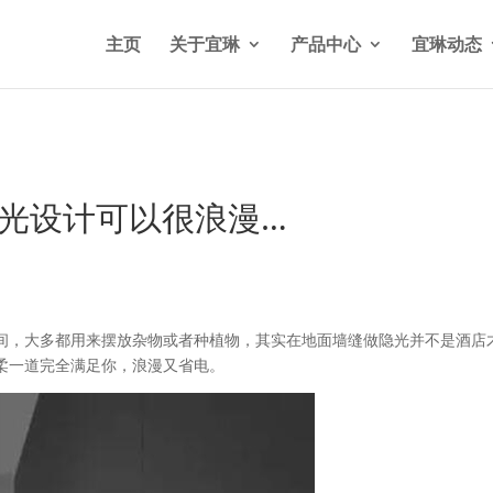
n/wp-content/themes/Divi/functions.php
on line
5841
主页
关于宜琳
产品中心
宜琳动态
灯光设计可以很浪漫…
间，大多都用来摆放杂物或者种植物，其实在地面墙缝做隐光并不是酒店
柔一道完全满足你，浪漫又省电。