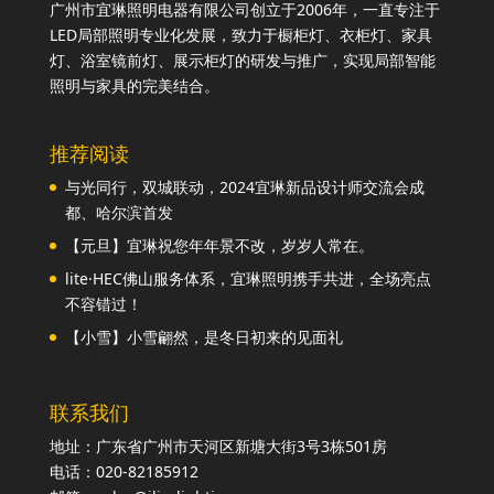
广州市宜琳照明电器有限公司创立于2006年，一直专注于
LED局部照明专业化发展，致力于橱柜灯、衣柜灯、家具
灯、浴室镜前灯、展示柜灯的研发与推广，实现局部智能
照明与家具的完美结合。
推荐阅读
与光同行，双城联动，2024宜琳新品设计师交流会成
都、哈尔滨首发
【元旦】宜琳祝您年年景不改，岁岁人常在。
lite·HEC佛山服务体系，宜琳照明携手共进，全场亮点
不容错过！
【小雪】小雪翩然，是冬日初来的见面礼
联系我们
地址：广东省广州市天河区新塘大街3号3栋501房
电话：020-82185912