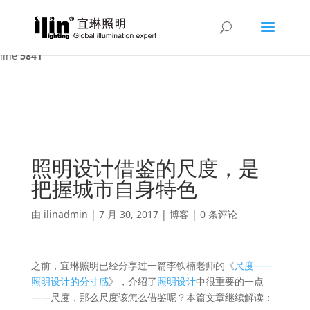
Warning
: A non-numeric value encountered in
/var/www/html/ilin/wp-content/themes/Divi/functions.php
on
line
5841
照明设计借鉴的尺度，是
把握城市自身特色
由
ilinadmin
|
7 月 30, 2017
|
博客
|
0 条评论
之前，宜琳照明已经分享过一篇李铁楠老师的《
尺度——
照明设计的分寸感
》，介绍了
照明设计
中很重要的一点
——尺度，那么尺度该怎么借鉴呢？本篇文章继续解读：