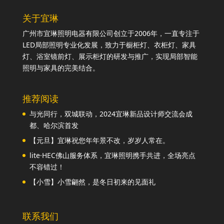
关于宜琳
广州市宜琳照明电器有限公司创立于2006年，一直专注于
LED局部照明专业化发展，致力于橱柜灯、衣柜灯、家具
灯、浴室镜前灯、展示柜灯的研发与推广，实现局部智能
照明与家具的完美结合。
推荐阅读
与光同行，双城联动，2024宜琳新品设计师交流会成
都、哈尔滨首发
【元旦】宜琳祝您年年景不改，岁岁人常在。
lite·HEC佛山服务体系，宜琳照明携手共进，全场亮点
不容错过！
【小雪】小雪翩然，是冬日初来的见面礼
联系我们