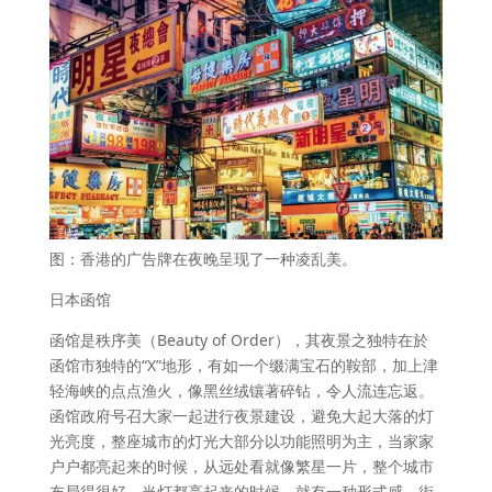
图：香港的广告牌在夜晚呈现了一种凌乱美。
日本函馆
函馆是秩序美（Beauty of Order），其夜景之独特在於
函馆市独特的“X”地形，有如一个缀满宝石的鞍部，加上津
轻海峡的点点渔火，像黑丝绒镶著碎钻，令人流连忘返。
函馆政府号召大家一起进行夜景建设，避免大起大落的灯
光亮度，整座城市的灯光大部分以功能照明为主，当家家
户户都亮起来的时候，从远处看就像繁星一片，整个城市
布局得很好，当灯都亮起来的时候，就有一种形式感，街