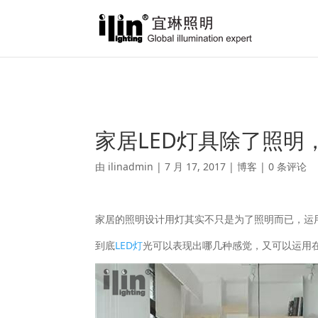
Warning
: A non-numeric value encountered in
/var/www/html/ili
家居LED灯具除了照
由
ilinadmin
|
7 月 17, 2017
|
博客
|
0 条评论
家居的照明设计用灯其实不只是为了照明而已，运
到底
LED灯
光可以表现出哪几种感觉，又可以运用