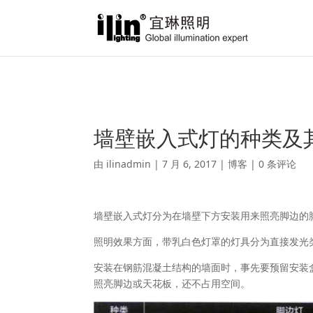
Warning
: A non-numeric value encountered in
/var/www/html/ili
墙壁嵌入式灯的种类及
由
ilinadmin
|
7 月 6, 2017
|
博客
|
0 条评论
墙壁嵌入式灯分为在墙壁下方安装用来照亮脚边的
照明效果方面，带乳白色灯罩的灯具分为直接发光
安装在钢筋混凝土结构的墙面时，事先要预留安装
照亮脚边或天花板，还不占用空间。