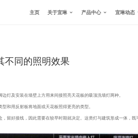
n/wp-content/themes/Divi/functions.php
on line
5841
主页
关于宜琳
产品中心
宜琳动态
其不同的照明效果
脚边灯及安装在墙壁上方用来间接照亮天花板的吸顶洗墙灯两种。
类型和用反射板将地面或天花板照得更亮的类型。
盒，留好接线，因此需要在较早时期就决定。这类灯与建筑形成一体，既