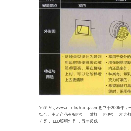
宜琳照明www.ilin-lighting.com创立
结合。主要产品有橱柜灯、 射灯 、柜底灯、柜内灯
方案， LED照明灯具 ，五年质保！