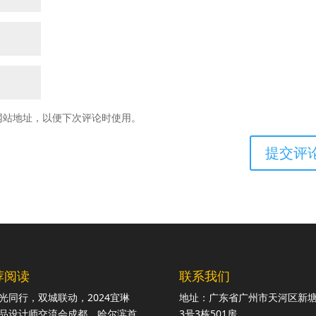
网站地址，以便下次评论时使用。
荐阅读
联系我们
光同行，双城联动，2024宜琳
地址：广东省广州市天河区新
品设计师交流会成都、哈尔滨首
3号3栋501房