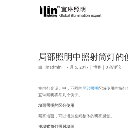
Warning
: A non-numeric value encountered in
/var/www/html/ili
局部照明中照射筒灯的
由
ilinadmin
|
7 月 5, 2017
|
博客
|
0 条评论
室内灯光设计中，不同的
局部照明
区域使用的筒灯
宜琳照明将举几个例子。
墙面照明的区分使用
照亮墙面，可以增加空间整体的明亮感觉。
洗墙式筒灯照射墙面