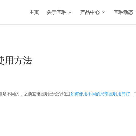
n/wp-content/themes/Divi/functions.php
on line
5841
主页
关于宜琳
产品中心
宜琳动态
使用方法
也是不同的，之前宜琳照明已经介绍过
如何使用不同的局部照明用筒灯
，