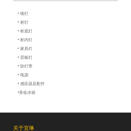
• 镜灯
• 射灯
• 柜底灯
• 柜内灯
• 家具灯
• 层板灯
• 软灯带
• 电源
• 感应器及配件
•美妆冰箱
关于宜琳