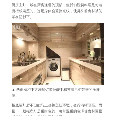
厨房主灯一般在厨房通道的顶部，但我们洗切料理是对着
橱柜或墙壁的。这是身体会遮挡光线，使得身前食材被笼
罩在阴影下。
▲ 两侧橱柜下方增加灯带还能中和整墙吊柜带来的压抑
感。
柜底装灯后不但能马上改善烹饪环境，变得清晰明亮。而
且，一般柜底灯是暖白色的，略带温暖的色泽使食材更垂