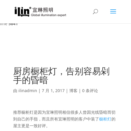
Warning
: A non-numeric value encountered in
/var/www/html/ilin/wp-content/themes/Divi/functions.php
on
line
5841
厨房橱柜灯，告别容易剁
手的昏暗
由
ilinadmin
|
7 月 1, 2017
|
博客
|
0 条评论
推荐橱柜灯是因为宜琳照明相信很多人曾因光线昏暗而切
到自己的手指，而且所有宜琳照明的客户中装了
橱柜灯
的
屋主更是一致好评。