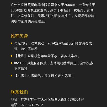
广州市宜琳照明电器有限公司创立于2006年，一直专注于
LED局部照明专业化发展，致力于橱柜灯、衣柜灯、家具
灯、浴室镜前灯、展示柜灯的研发与推广，实现局部智能
照明与家具的完美结合。
推荐阅读
与光同行，双城联动，2024宜琳新品设计师交流会成
都、哈尔滨首发
【元旦】宜琳祝您年年景不改，岁岁人常在。
lite·HEC佛山服务体系，宜琳照明携手共进，全场亮点
不容错过！
【小雪】小雪翩然，是冬日初来的见面礼
联系我们
地址：广东省广州市天河区新塘大街3号3栋501房
电话：020-82185912