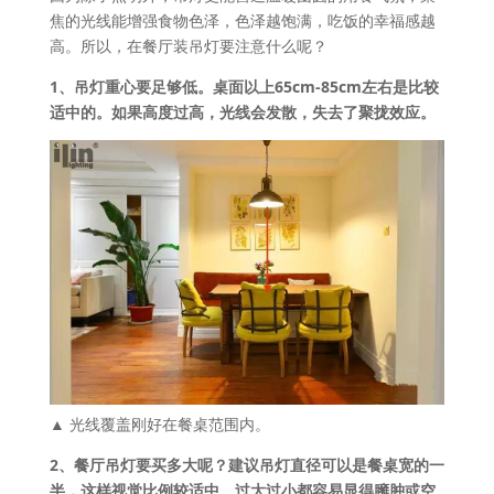
焦的光线能增强食物色泽，色泽越饱满，吃饭的幸福感越
高。所以，在餐厅装吊灯要注意什么呢？
1、吊灯重心要足够低。桌面以上65cm-85cm左右是比较
适中的。如果高度过高，光线会发散，失去了聚拢效应。
▲ 光线覆盖刚好在餐桌范围内。
2、餐厅吊灯要买多大呢？建议吊灯直径可以是餐桌宽的一
半，这样视觉比例较适中。过大过小都容易显得臃肿或空