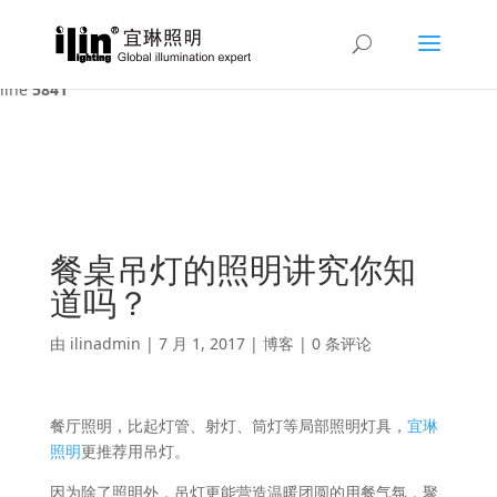
Warning
: A non-numeric value encountered in
/var/www/html/ilin/wp-content/themes/Divi/functions.php
on
line
5841
餐桌吊灯的照明讲究你知
道吗？
由
ilinadmin
|
7 月 1, 2017
|
博客
|
0 条评论
餐厅照明，比起灯管、射灯、筒灯等局部照明灯具，
宜琳
照明
更推荐用吊灯。
因为除了照明外，吊灯更能营造温暖团圆的用餐气氛，聚