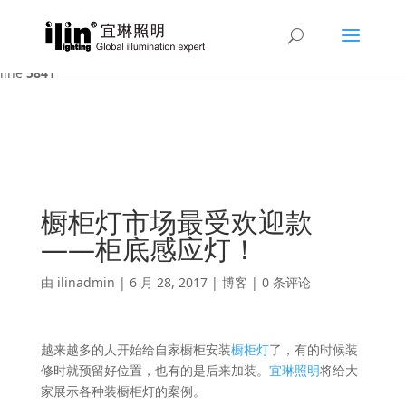
Warning
: A non-numeric value encountered in
/var/www/html/ilin/wp-content/themes/Divi/functions.php
on
line
5841
橱柜灯市场最受欢迎款
——柜底感应灯！
由
ilinadmin
|
6 月 28, 2017
|
博客
|
0 条评论
越来越多的人开始给自家橱柜安装
橱柜灯
了，有的时候装
修时就预留好位置，也有的是后来加装。
宜琳照明
将给大
家展示各种装橱柜灯的案例。