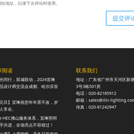
网站地址，以便下次评论时使用。
荐阅读
联系我们
光同行，双城联动，2024宜琳
地址：广东省广州市天河区新
品设计师交流会成都、哈尔滨首
3号3栋501房
电话：020-82185912
邮箱：sales@ilin-lighting.co
元旦】宜琳祝您年年景不改，岁
传真：020-81242947
人常在。
ite·HEC佛山服务体系，宜琳照明
手共进，全场亮点不容错过！
小雪】小雪翩然，是冬日初来的