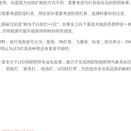
使用。但是因为光线扩散的方式不同，需要考虑与灯具组合后的照明效果
浴室需要考虑防湿灯具、用在室外需要考虑防雨灯具，选择时要特别注意。
上面标注的是“相当于白炽灯××瓦”，但事实上向下垂直光线的亮度即使一
，空间氛围可能不能获得同样的明亮感觉。
料；按灯泡形状可分为：梨形、PA灯形、飞碟形、柱形；按功率分：3
照明认为LED灯具的种类还有更多可能性。
于2006年，一直专注于LED局部照明专业化发展，致力于实现局部智能照明与家具的
 、层板灯、 家具灯 、电池灯、LED软灯带，为您提供专业高品质的橱柜