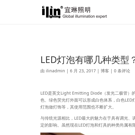
Warning
: A non-numeric value encountered in
/var/www/html/ili
LED灯泡有哪几种类型
由
ilinadmin
|
6 月 23, 2017
|
博客
|
0 条评论
LED是英文Light Emitting Diode（
色、绿色荧光灯外面可以形成白色体系，白色LED
灯泡做灯饰等，其使用范围也不断扩大。
与传统光源相比，LED最大的魅力在于具有调光
定的影响。虽然现在LED灯泡和灯具的种类尚属