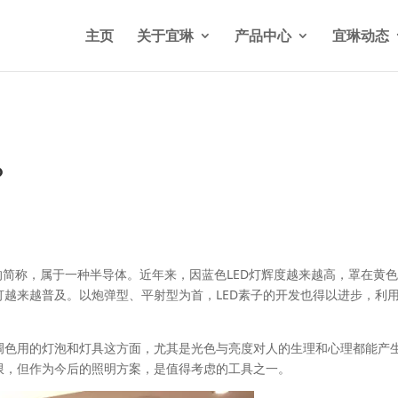
n/wp-content/themes/Divi/functions.php
on line
5841
主页
关于宜琳
产品中心
宜琳动态
？
发光二极管）的简称，属于一种半导体。近年来，因蓝色LED灯辉度越来越高，罩在黄
灯越来越普及。以炮弹型、平射型为首，LED素子的开发也得以进步，利
、调色用的灯泡和灯具这方面，尤其是光色与亮度对人的生理和心理都能产
有限，但作为今后的照明方案，是值得考虑的工具之一。