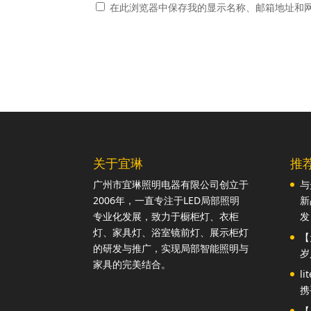
在此浏览器中保存我的显示名称、邮箱地址和
关于宜琳
推
广州市宜琳照明电器有限公司创立于
与
2006年，一直专注于LED局部照明
新
专业化发展，致力于橱柜灯、衣柜
发
灯、家具灯、浴室镜前灯、展示柜灯
【
的研发与推广，实现局部智能照明与
岁
家具的完美结合。
l
携
【