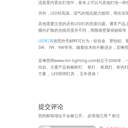
流装置内置在灯泡中，基本上可以与其他灯泡一样
另外，LED对高温、湿气的抵抗能力较弱，用在
其他需要注意的还有LED灯的亮度问题。通常产品
横向扩散的光线亮度并不同，周围墙壁显得较暗等
LED灯具
按照外壳材料可分为：铝合金、塑包铝、塑
5W、7W、9W等等。随着技术的不断进步，宜琳
宜琳照明www.ilin-lighting.com创立
结合。主要产品有橱柜灯、 射灯 、柜底灯、柜内灯
方案， LED照明灯具 ，五年质保！
提交评论
您的邮箱地址不会被公开。
必填项已用
*
标注