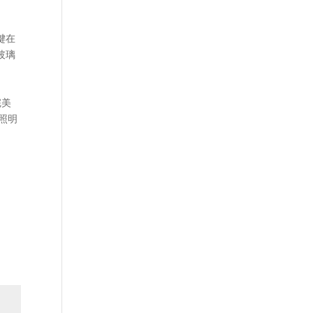
键在
玻璃
完美
照明