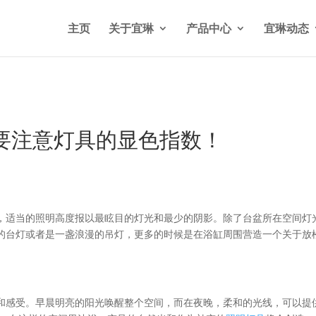
n/wp-content/themes/Divi/functions.php
on line
5841
主页
关于宜琳
产品中心
宜琳动态
要注意灯具的显色指数！
，适当的照明高度报以最眩目的灯光和最少的阴影。除了台盆所在空间灯
的台灯或者是一盏浪漫的吊灯，更多的时候是在浴缸周围营造一个关于放
和感受。早晨明亮的阳光唤醒整个空间，而在夜晚，柔和的光线，可以提