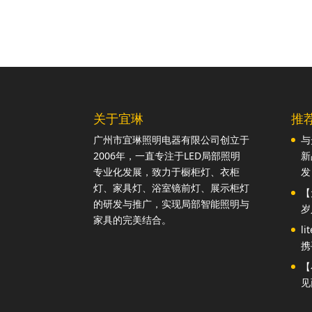
关于宜琳
推
广州市宜琳照明电器有限公司创立于
与
2006年，一直专注于LED局部照明
新
专业化发展，致力于橱柜灯、衣柜
发
灯、家具灯、浴室镜前灯、展示柜灯
【
的研发与推广，实现局部智能照明与
岁
家具的完美结合。
l
携
【
见