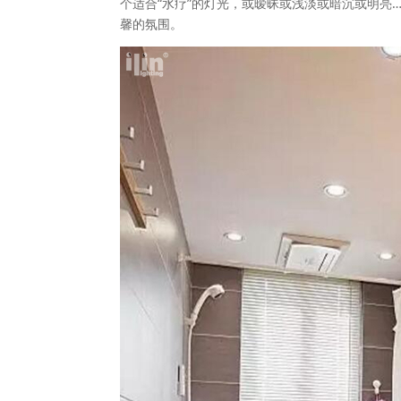
个适合“水疗”的灯光，或暧昧或浅淡或暗沉或明亮
馨的氛围。