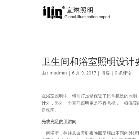
Warning
: A non-numeric value encountered in
/var/www/html/ili
卫生间和浴室照明设计
由
ilinadmin
|
6 月 9, 2017
|
博客
|
0 条评论
在浴室照明中，镜前灯足够保证了日常梳洗的照明
计外，另外一个空间照明更是不容忽视，一盏温暖
居氛围。
光线充足的卫浴间
一间浴室，往往从白天到夜晚回呈现出不同的外观