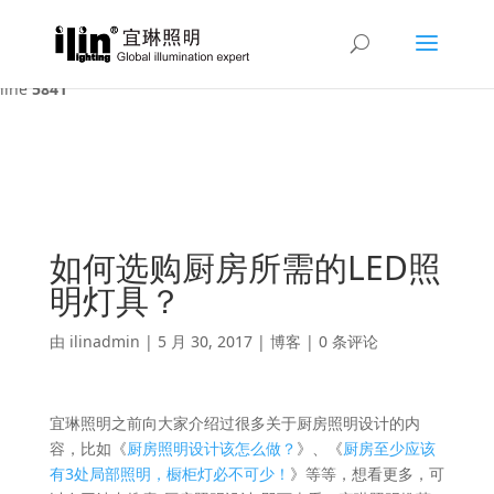
Warning
: A non-numeric value encountered in
/var/www/html/ilin/wp-content/themes/Divi/functions.php
on
line
5841
如何选购厨房所需的LED照
明灯具？
由
ilinadmin
|
5 月 30, 2017
|
博客
|
0 条评论
宜琳照明之前向大家介绍过很多关于厨房照明设计的内
容，比如《
厨房照明设计该怎么做？
》、《
厨房至少应该
有3处局部照明，橱柜灯必不可少！
》等等，想看更多，可