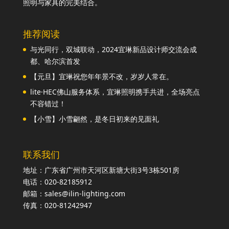
照明与家具的完美结合。
推荐阅读
与光同行，双城联动，2024宜琳新品设计师交流会成
都、哈尔滨首发
【元旦】宜琳祝您年年景不改，岁岁人常在。
lite·HEC佛山服务体系，宜琳照明携手共进，全场亮点
不容错过！
【小雪】小雪翩然，是冬日初来的见面礼
联系我们
地址：广东省广州市天河区新塘大街3号3栋501房
电话：020-82185912
邮箱：sales@ilin-lighting.com
传真：020-81242947