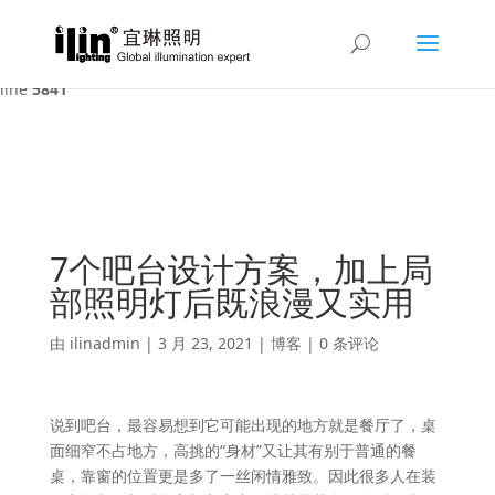
Warning
: A non-numeric value encountered in
/var/www/html/ilin/wp-content/themes/Divi/functions.php
on
line
5841
7个吧台设计方案，加上局
部照明灯后既浪漫又实用
由
ilinadmin
|
3 月 23, 2021
|
博客
|
0 条评论
说到吧台，最容易想到它可能出现的地方就是餐厅了，桌
面细窄不占地方，高挑的“身材”又让其有别于普通的餐
桌，靠窗的位置更是多了一丝闲情雅致。因此很多人在装