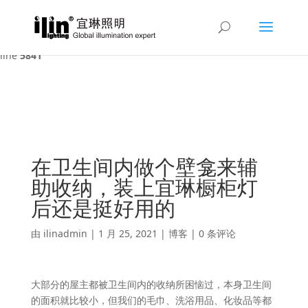
Warning
: A non-numeric value encountered in
/var/www/html/ilin/wp-content/themes/Divi/functions.php
on
line
5841
在卫生间内做个壁龛来辅
助收纳，装上宜琳橱柜灯
后还是挺好用的
由
ilinadmin
|
1 月 25, 2021
|
博客
|
0 条评论
大部分的屋主都被卫生间内的收纳所困恼过，本身卫生间
的面积就比较小，但我们的毛巾、洗浴用品、化妆品等都