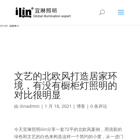
Warning
: A non-numeric value encountered in
/var/www/html/ilin/wp-content/themes/Divi/functions.php
on
line
5841
文艺的北欧风打造居家环
境，有没有橱柜灯照明的
对比很明显
由
ilinadmin
|
1 月 18, 2021
|
博客
|
0 条评论
今天宜琳照明ilin分享一套72平的北欧风案例，用清新的
绿色和文艺的白色来构造这样一个简约的小窝，从一进门