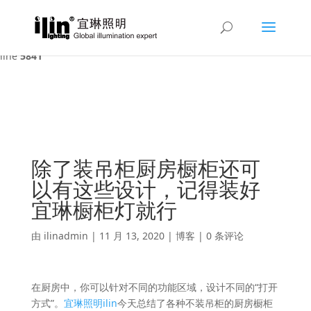
Warning
: A non-numeric value encountered in
/var/www/html/ilin/wp-content/themes/Divi/functions.php
on
line
5841
除了装吊柜厨房橱柜还可
以有这些设计，记得装好
宜琳橱柜灯就行
由
ilinadmin
|
11 月 13, 2020
|
博客
|
0 条评论
在厨房中，你可以针对不同的功能区域，设计不同的“打开
方式”。
宜琳照明ilin
今天总结了各种不装吊柜的厨房橱柜